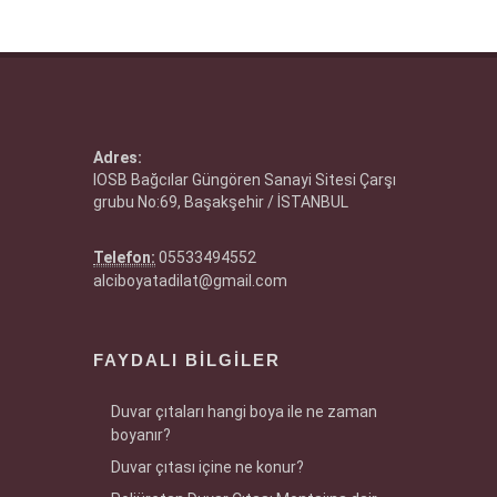
Adres:
IOSB Bağcılar Güngören Sanayi Sitesi Çarşı
grubu No:69, Başakşehir / İSTANBUL
Telefon:
05533494552
alciboyatadilat@gmail.com
FAYDALI BILGILER
Duvar çıtaları hangi boya ile ne zaman
boyanır?
Duvar çıtası içine ne konur?