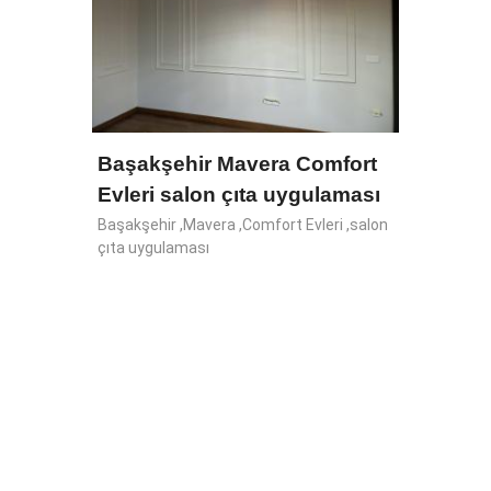
Duvar
Duvar Ç
Başakşehir Mavera Comfort
modelle
Evleri salon çıta uygulaması
Başakşehir ,Mavera ,Comfort Evleri ,salon
çıta uygulaması
panel
sı
 evler